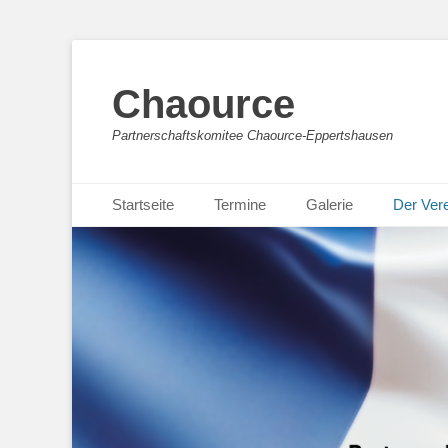
Chaource
Partnerschaftskomitee Chaource-Eppertshausen
Primäres Menü
Zum
Startseite
Termine
Galerie
Der Ver
Inhalt
springen