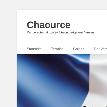
Chaource
Partnerschaftskomitee Chaource-Eppertshausen
Primäres Menü
Zum
Startseite
Termine
Galerie
Der Ver
Inhalt
springen